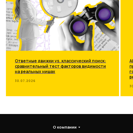
Ответные движки vs. классический поиск:
A
сравнительный тест факторов видимости
п
на реальных нишах
г
р
30.07.2026
3
О компании