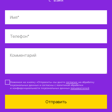
с вами
Имя*
Телефон*
Комментарий
Нажимая на кнопку «Отправить» вы даете
согласие
на обработку
персональных данных и согласны с политикой обработки
и конфиденциальности персональных данных
пользователей
Отправить