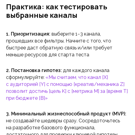
Практика: как тестировать
выбранные каналы
1. Приоритизация:
выберите 1−3 канала,
прошедших все фильтры. Начните с того, что
быстрее даст обратную связь и/или требует
меньше ресурсов для старта теста
2. Постановка гипотез:
для каждого канала
сформулируйте:
«Мы считаем, что канал [X]
с аудиторией [Y] с помощью [креатив/механика Z]
позволит достичь [цель K] с [метрика M] за [время T]
при бюджете [B]»
3. Минимальный жизнеспособный продукт (MVP):
не создавайте шедевры сразу. Сосредоточьтесь
на разработке базового функционала,
достаточного для проверки ключевой гипотезы